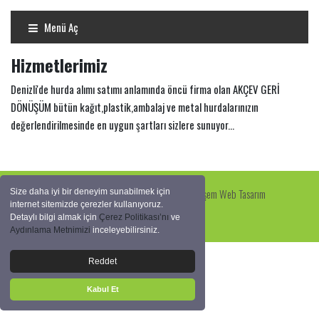
Menü Aç
Hizmetlerimiz
Denizli'de hurda alımı satımı anlamında öncü firma olan AKÇEV GERİ
DÖNÜŞÜM bütün kağıt,plastik,ambalaj ve metal hurdalarınızın
değerlendirilmesinde en uygun şartları sizlere sunuyor...
© 2026 AKÇEV GERİ DÖNÜŞÜM
Haşem Web Tasarım
Size daha iyi bir deneyim sunabilmek için
internet sitemizde çerezler kullanıyoruz.
Detaylı bilgi almak için
Çerez Politikası’nı
ve
Aydınlama Metnimizi
inceleyebilirsiniz.
Reddet
Kabul Et