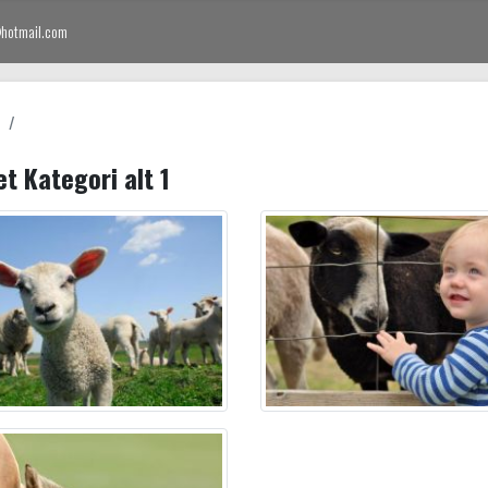
hotmail.com
a
Ürünlerimiz
Hizmetlerimiz
Tesisimiz
Araç
Parkurumuz
t Kategori alt 1