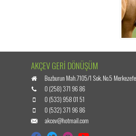
AKÇEV GERİ DÖNÜŞÜM
Bozburun Mah.7105/1 Sok. No.5 Merkezefen
0 (258) 371 96 86
0 (533) 958 01 51
0 (532) 371 96 86
akcev@hotmail.com