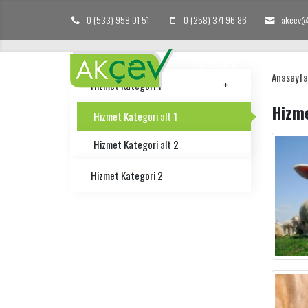
0 (533) 958 01 51
0 (258) 371 96 86
akcev@
Anasayfa
Hakkımızd
Anasayfa
Hizmet Kategori 1
Hizme
Hizmet Kategori alt 1
Hizmet Kategori alt 2
Hizmet Kategori 2