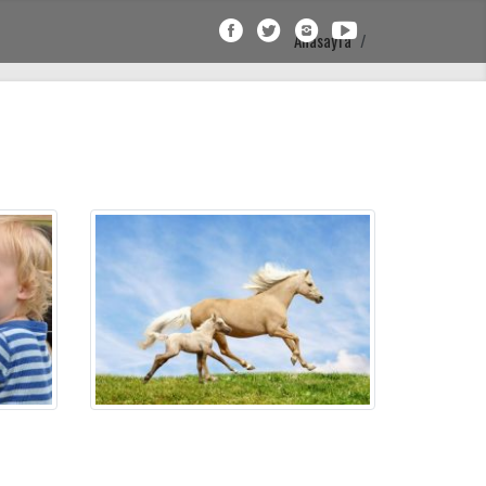
Anasayfa
Referanslar
Belgelerimiz
KVKK
İletişim